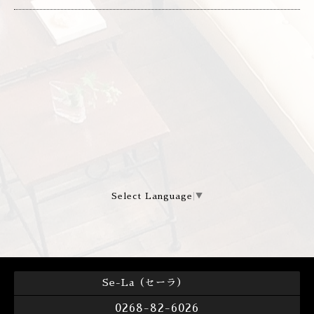
Select Language
▼
Se-La（セーラ）
0268-82-6026