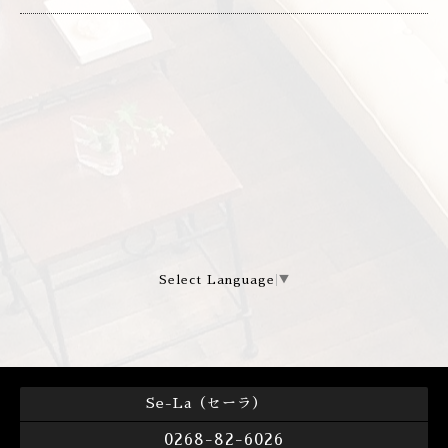
Select Language
▼
Se-La（セーラ）
0268-82-6026