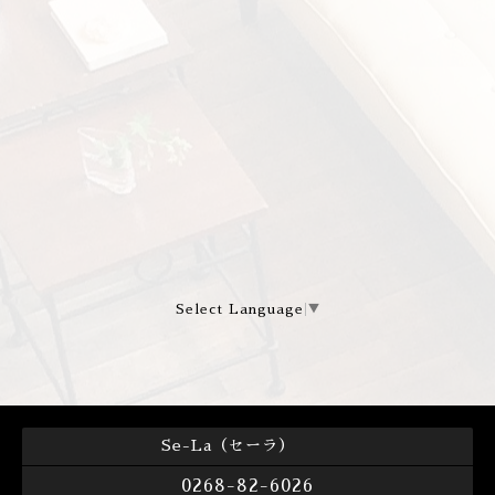
Select Language
▼
Se-La（セーラ）
0268-82-6026