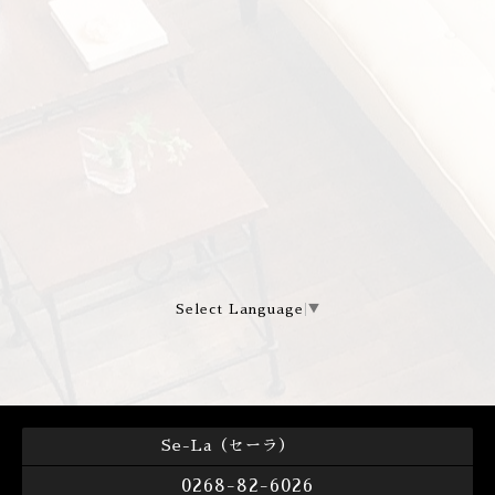
Select Language
▼
Se-La（セーラ）
0268-82-6026