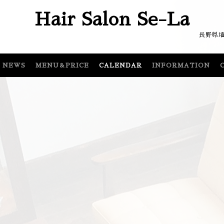
Hair Salon Se-La
埴科郡坂城町坂城64
NEWS
MENU＆PRICE
CALENDAR
INFORMATION