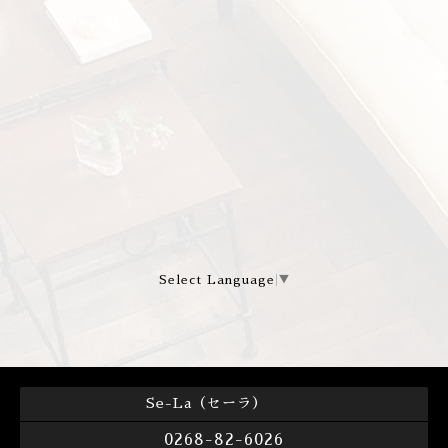
Select Language
▼
Se-La（セーラ）
0268-82-6026