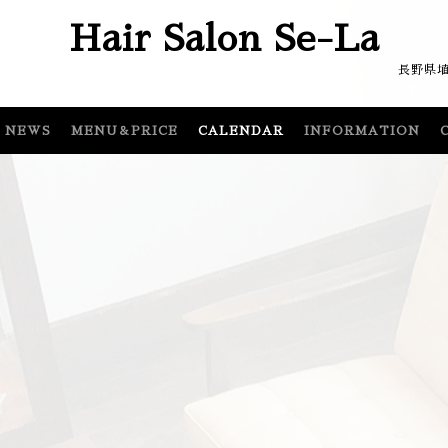
Hair Salon Se-La
埴科郡坂城町坂城64
NEWS
MENU＆PRICE
CALENDAR
INFORMATION