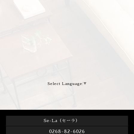
Select Language
▼
Se-La（セーラ）
0268-82-6026