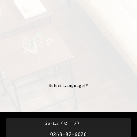
Select Language
▼
Se-La（セーラ）
0268-82-6026