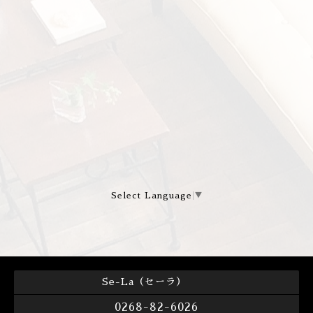
Select Language
▼
Se-La（セーラ）
0268-82-6026