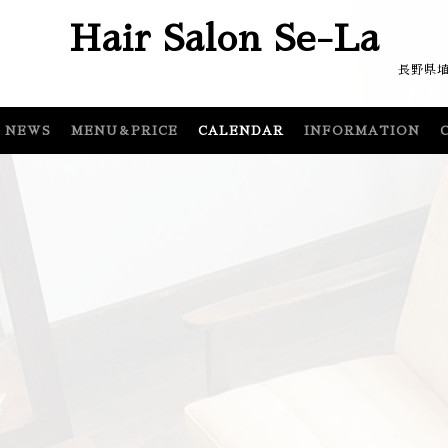
Hair Salon Se-La
埴科郡坂城町坂城64
NEWS
MENU＆PRICE
CALENDAR
INFORMATION