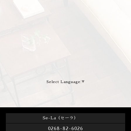
Select Language
▼
Se-La（セーラ）
0268-82-6026